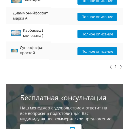
Аммофос
Полное описание
Диаммонийфосфат
Диаммонийфосфат
Полное описание
марка А
марка А
Карбамид (
Карбамид (
Полное описание
мочевина )
мочевина )
Суперфосфат
Суперфосфат
Полное описание
простой
простой
1
Бесплатная консультация
Наш менеджер с удовольствием ответит на
все вопросы и подготовит для Вас
индивидуальное коммерческое предложение