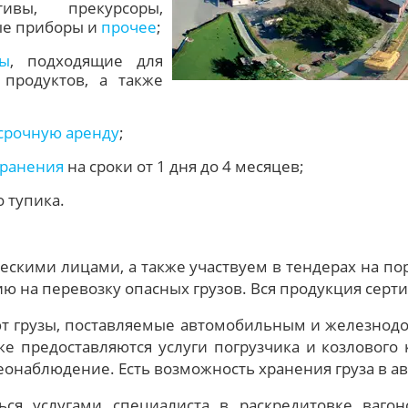
ивы, прекурсоры,
ые приборы и
прочее
;
ры
, подходящие для
продуктов, а также
срочную аренду
;
хранения
на сроки от 1 дня до 4 месяцев;
 тупика.
скими лицами, а также участвуем в тендерах на по
ию на перевозку опасных грузов. Вся продукция сер
т грузы, поставляемые автомобильным и железнодо
е предоставляются услуги погрузчика и козлового к
деонаблюдение. Есть возможность хранения груза в а
ься услугами специалиста в раскредитовке ваг