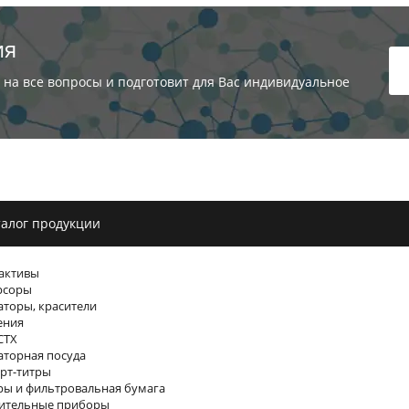
ия
 на все вопросы и подготовит для Вас индивидуальное
алог продукции
активы
рсоры
торы, красители
ения
СТХ
торная посуда
рт-титры
ы и фильтровальная бумага
ительные приборы