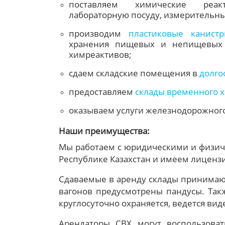
поставляем химические реакт
лабораторную посуду, измерительн
производим
пластиковые канист
хранения пищевых и непищевых 
химреактивов;
сдаем складские помещения в
долго
предоставляем
склады временного 
оказываем услуги железнодорожного
Наши преимущества:
Мы работаем с юридическими и физиче
Республике Казахстан и имеем лиценз
Сдаваемые в аренду склады принимаю
вагонов предусмотрены пандусы. Такж
круглосуточно охраняется, ведется ви
Арендаторы СВХ могут воспользоват