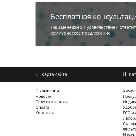
Бесплатная консультац
Наш менеджер с удовольствием ответит
коммерческое предложение
Карта сайта
Кат
О компании
Химре
Новости
Преку
Полезные статьи
Индика
Оплата
Удобр
Контакты
ГСО и 
Лабора
Станда
Фильтр
Измер