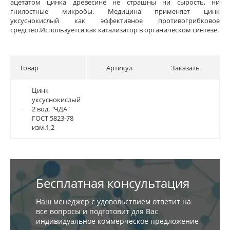
ацетатом цинка древесине не страшны ни сырость, ни
гнилостные микробы. Медицина применяет цинк
уксуснокислый как эффективное противогрибковое
средство.Используется как катализатор в органическом синтезе.
Товар
Артикул
Заказать
Цинк
Цинк
уксуснокислый
уксуснокислый
2 вод. "ЧДА"
2 вод. "ЧДА"
ГОСТ 5823-78
ГОСТ 5823-78
изм.1,2
изм.1,2
Бесплатная консультация
Наш менеджер с удовольствием ответит на
все вопросы и подготовит для Вас
индивидуальное коммерческое предложение