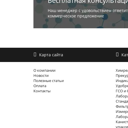
Бесплатная консультац
Наш менеджер с удовольствием ответит
коммерческое предложение
Карта сайта
Кат
О компании
Химре
Новости
Преку
Полезные статьи
Индика
Оплата
Удобр
Контакты
ГСО и 
Лабора
Станда
Фильтр
Измер
Лабор
Канист
упако