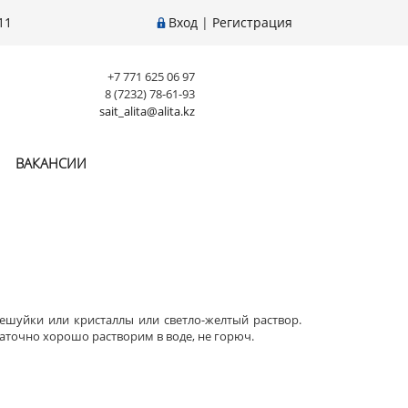
11
Вход
|
Регистрация
+7 771 625 06 97
8 (7232) 78-61-93
sait_alita@alita.kz
ВАКАНСИИ
ешуйки или кристаллы или светло-желтый раствор.
аточно хорошо растворим в воде, не горюч.