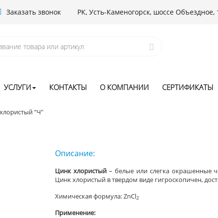
Заказать звонок
РК, Усть-Каменогорск, шоссе Объездное, 
УСЛУГИ
КОНТАКТЫ
О КОМПАНИИ
СЕРТИФИКАТЫ
хлористый "Ч"
Описание:
Цинк хлористый
– белые или слегка окрашенные ч
Цинк хлористый в твердом виде гигроскопичен, дост
Химическая формула: ZnCl
2
Применение: