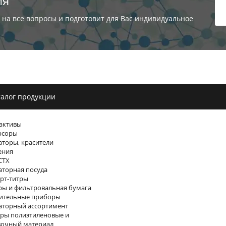
ия
 на все вопросы и подготовит для Вас индивидуальное
алог продукции
активы
рсоры
торы, красители
ения
СТХ
торная посуда
рт-титры
ы и фильтровальная бумага
ительные приборы
аторный ассортимент
ры полиэтиленовые и
вочный материал