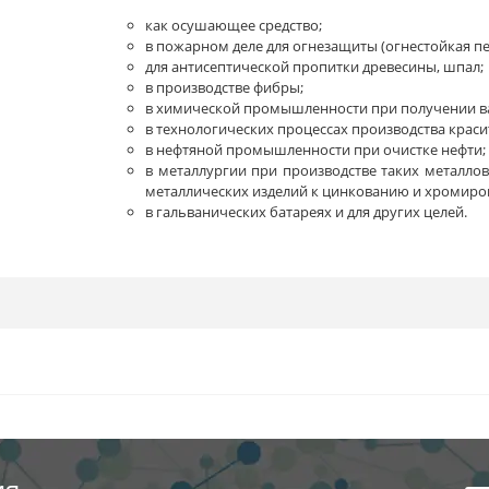
как осушающее средство;
в пожарном деле для огнезащиты (огнестойкая пен
для антисептической пропитки древесины, шпал;
в производстве фибры;
в химической промышленности при получении ва
в технологических процессах производства краси
в нефтяной промышленности при очистке нефти;
в металлургии при производстве таких металлов
металлических изделий к цинкованию и хромиро
в гальванических батареях и для других целей.