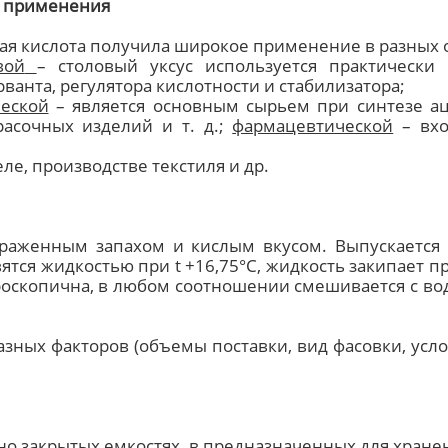
 применения
ая кислота получила широкое применение в разных
вой
– столовый уксус используется практически
ванта, регулятора кислотности и стабилизатора;
еской
– является основным сырьем при синтезе ац
расочных изделий и т. д.;
фармацевтической
– вхо
ле, производстве текстиля и др.
ыраженным запахом и кислым вкусом. Выпускается
тся жидкостью при t +16,75°С, жидкость закипает при
игроскопична, в любом соотношении смешивается с в
азных факторов (объемы поставки, вид фасовки, усло
чно закрытых емкостях, в предназначенных для хран