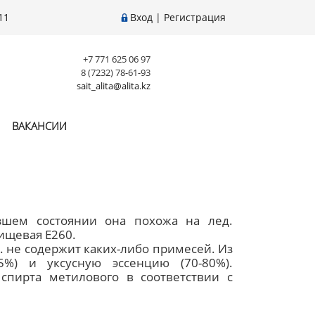
11
Вход
|
Регистрация
+7 771 625 06 97
8 (7232) 78-61-93
sait_alita@alita.kz
ВАКАНСИИ
рзшем состоянии она похожа на лед.
ищевая Е260.
е. не содержит каких-либо примесей. Из
5%) и уксусную эссенцию (70-80%).
спирта метилового в соответствии с