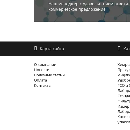
Наш менеджер с удовольствием ответит
коммерческое предложение
Карта сайта
Кат
О компании
Химре
Новости
Преку
Полезные статьи
Индика
Оплата
Удобр
Контакты
ГСО и 
Лабора
Станда
Фильтр
Измер
Лабор
Канист
упако