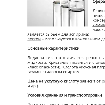
Сфера
Ледян
пище
консер
химич
лакок
является сырьем для аспирина;
легкой
– используется в кожевенном де
Основные характеристики
Ледяная кислота отличается резко в
жидкости. Кристаллы плавятся и становя
класс опасности). Кислота уксусная г
газами, этиловым спиртом.
Цена на уксусную кислоту
зависит от р
и др.).
Условия хранения и транспортировки
Продукт следует содержать в гермети