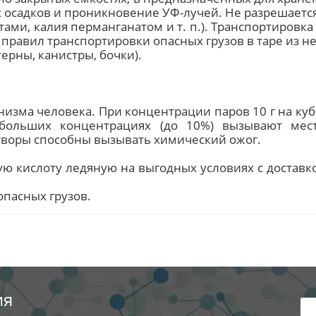
садков и проникновение УФ-лучей. Не разрешается
тами, калия перманганатом и т. п.). Транспортировка
правил транспортировки опасных грузов в таре из 
ерны, канистры, бочки).
анизма человека. При концентрации паров 10 г на к
ебольших концентрациях (до 10%) вызывают мес
творы способны вызывать химический ожог.
ую кислоту ледяную на выгодных условиях с доставк
опасных грузов.
ия