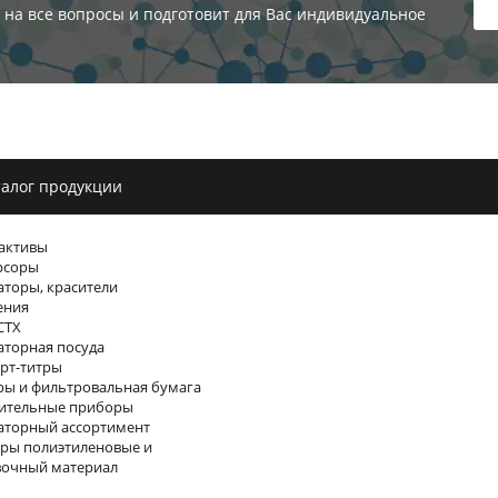
 на все вопросы и подготовит для Вас индивидуальное
алог продукции
активы
рсоры
торы, красители
ения
СТХ
торная посуда
рт-титры
ы и фильтровальная бумага
ительные приборы
аторный ассортимент
ры полиэтиленовые и
вочный материал