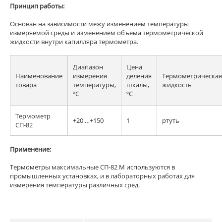
Принцип работы:
Основан на зависимости межу изменением температуры
измеряемой среды и изменением объема термометрической
жидкости внутри капилляра термометра.
Диапазон
Цена
Наименование
измерения
деления
Термометрическая
товара
температуры,
шкалы,
жидкость
ºC
ºC
Термометр
+20 …+150
1
ртуть
СП-82
Применение:
Термометры максимальные СП-82 М используются в
промышленных установках, и в лабораторных работах для
измерения температуры различных сред.