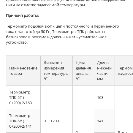
нити на отметке задаваемой температуры.
Принцип работы:
Термометр подключают к цепи постоянного и переменного
тока с частотой до 50 Гц. Термометры ТПК работают в
безискровом режиме и должны иметь услилительное
устройство.
Диапазон
Цена
Длина
Наименование
измерения
деления
нижней
Термом
товара
температуры,
шкалы,
части,
жидкос
ºC
ºC
мм
Термометр
ТПК-5П (
163
0+200)-2/163
Термометр
ТПК-5У (
0 … +200
141
0+200)-2/141
2
Ртуть