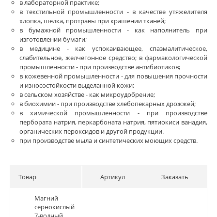
в лабораторной практике;
в текстильной промышленности - в качестве утяжелителя
хлопка, шелка, протравы при крашении тканей;
в бумажной промышленности - как наполнитель при
изготовлении бумаги;
в медицине - как успокаивающее, спазмалитическое,
слабительное, желчегонное средство; в фармакологической
промышленности - при производстве антибиотиков;
в кожевенной промышленности - для повышения прочности
и износостойкости выделанной кожи;
в сельском хозяйстве - как микроудобрение;
в биохимии - при производстве хлебопекарных дрожжей;
в химической промышленности - при производстве
пербората натрия, перкарбоната натрия, пятиокиси ванадия,
органических пероксидов и другой продукции.
при производстве мыла и синтетических моющих средств.
Товар
Артикул
Заказать
Магний
Магний
сернокислый
сернокислый
7-водный
7-водный