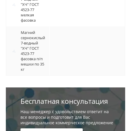
"ХЧ" ГОСТ
"ХЧ" ГОСТ
4523-77
4523-77
мелкая
мелкая
фасовка
фасовка
Магний
Магний
сернокислый
сернокислый
7-водный
7-водный
"ХЧ" ГОСТ
"ХЧ" ГОСТ
4523-77
4523-77
фасовка п/п
фасовка п/п
мешки по 35
мешки по 35
кг
кг
Бесплатная консультация
Наш менеджер с удовольствием ответит на
все вопросы и подготовит для Вас
индивидуальное коммерческое предложение