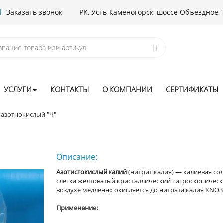
Заказать звонок
РК, Усть-Каменогорск, шоссе Объездное, 
УСЛУГИ
КОНТАКТЫ
О КОМПАНИИ
СЕРТИФИКАТЫ
 азотнокислый "Ч"
"
Описание:
Азотистокислый калий
(
нитрит калия) — калиевая со
слегка желтоватый кристаллический гигроскопическ
воздухе медленно окисляется до нитрата калия КNO
3
Применение: