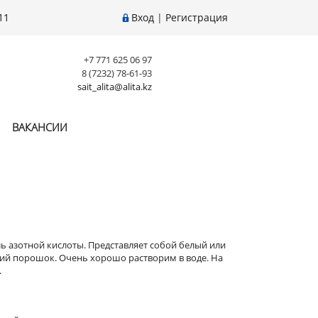
11
Вход
|
Регистрация
+7 771 625 06 97
8 (7232) 78-61-93
sait_alita@alita.kz
ВАКАНСИИ
ль азотной кислоты
. Представляет собой белый или
ий порошок. Очень хорошо растворим в воде. На
.