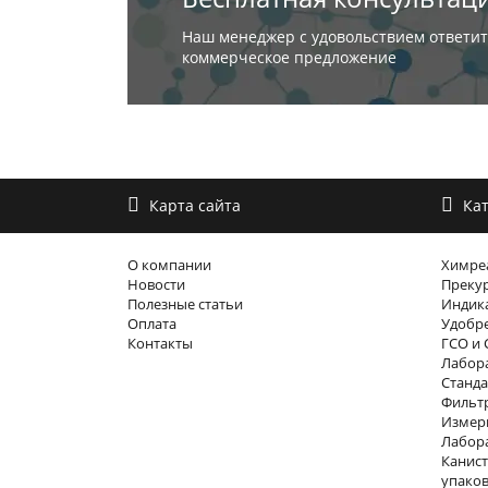
Наш менеджер с удовольствием ответит
коммерческое предложение
Карта сайта
Кат
О компании
Химре
Новости
Преку
Полезные статьи
Индика
Оплата
Удобр
Контакты
ГСО и 
Лабора
Станда
Фильтр
Измер
Лабор
Канист
упако