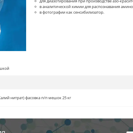
для диазотирования при производстве азо-красит
в аналитической химии для распознавания амино
в фотографии как сенсибилизатор.
ышкой
Калий нитрат) фасовка п/п мешок 25 кг
ия