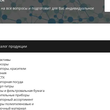
 на все вопросы и подготовит для Вас индивидуальное
алог продукции
активы
рсоры
торы, красители
ения
СТХ
торная посуда
рт-титры
ы и фильтровальная бумага
ительные приборы
аторный ассортимент
ры полиэтиленовые и
вочный материал