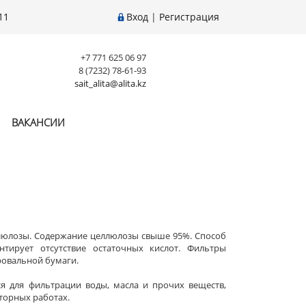
11
Вход
|
Регистрация
+7 771 625 06 97
8 (7232) 78-61-93
sait_alita@alita.kz
ВАКАНСИИ
люлозы. Содержание целлюлозы свыше 95%. Способ
нтирует отсутствие остаточных кислот. Фильтры
ровальной бумаги.
я для фильтрации воды, масла и прочих веществ,
торных работах.